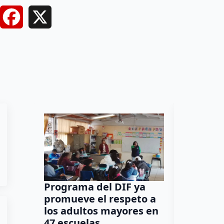
Facebook
X
Programa del DIF ya
Ocho de
promueve el respeto a
cantina
los adultos mayores en
en Quer
47 escuelas
reconoc