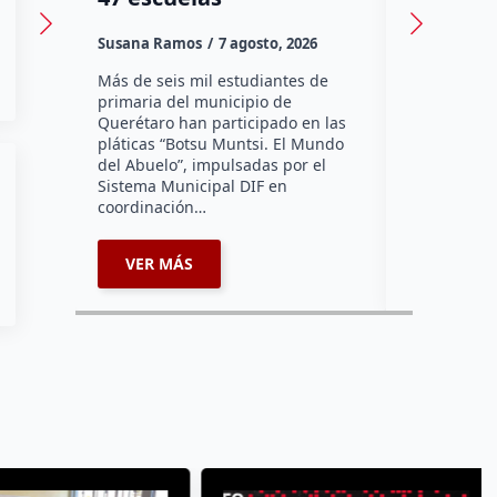
Susana Ramos
7 agosto, 2026
Susana Ram
Más de seis mil estudiantes de
La Asociaci
primaria del municipio de
Tradicional
Querétaro han participado en las
un avance d
pláticas “Botsu Muntsi. El Mundo
instalación
del Abuelo”, impulsadas por el
reconocimie
Sistema Municipal DIF en
sus negocio
coordinación…
enlazados…
VER MÁS
VER MÁ