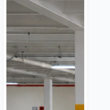
 cada diez
¿Olvidaste algo en el
s tradicionales
transporte? AMEQ tiene
étaro ya tienen
un área de objetos
imiento facial
perdidos