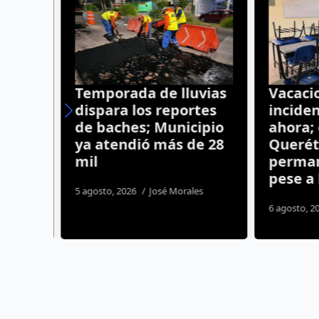
Temporada de lluvias
Vacacio
 con
dispara los reportes
inciden
ro
de baches; Municipio
ahora; 
ya atendió más de 28
Querét
mil
permane
pese a l
os
5 agosto, 2026
José Morales
6 agosto, 20