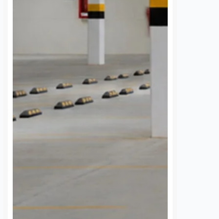
os
7 agosto, 2026
Daniel Rico
7 agosto, 2026
ón de Cantinas
¿Sabía usted que la Agencia de
es de Querétaro reportó
Movilidad del Estado de Querétaro
el 80 por ciento en la
(AMEQ) cuenta con un área de
 de cámaras de
objetos perdidos para apoyar a los
nto facial dentro de
usuarios del transporte público? A
s afiliados, con equipos
través de…
S
VER MÁS