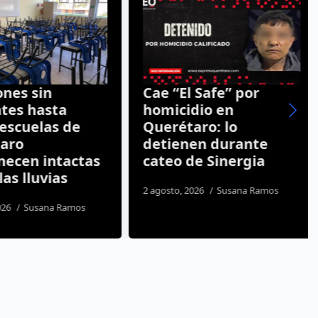
nes sin
Cae “El Safe” por
tes hasta
homicidio en
escuelas de
Querétaro: lo
aro
detienen durante
cen intactas
cateo de Sinergia
as lluvias
2 agosto, 2026
Susana Ramos
26
Susana Ramos