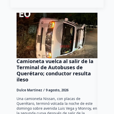
Camioneta vuelca al salir de la
Puma e
Terminal de Autobuses de
ganado
Querétaro; conductor resulta
SEDEA
ileso
Dulce Mar
Dulce Martinez
9 agosto, 2026
Hasta el 
Agropecua
Una camioneta Nissan, con placas de
oficiales
Querétaro, terminó volcada la noche de este
o animale
domingo sobre avenida Luis Vega y Monroy, en
zona…
la segunda curva después de salir de la