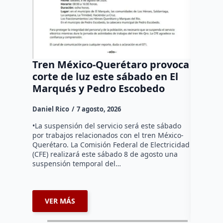
Tren México-Querétaro provoca
¡Más d
corte de luz este sábado en El
Tziban
Marqués y Pedro Escobedo
Daniel Ri
Daniel Rico
7 agosto, 2026
Habitante
hicieron 
•La suspensión del servicio será este sábado
Federal d
por trabajos relacionados con el tren México-
falta de e
Querétaro. La Comisión Federal de Electricidad
localida
(CFE) realizará este sábado 8 de agosto una
suspensión temporal del…
VER MÁS
VER 