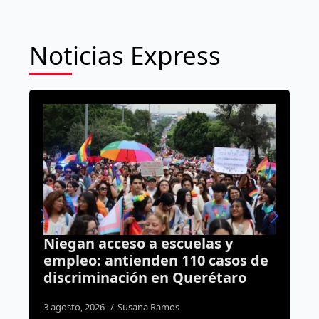
Noticias Express
 y
Van por un tarjetón único para
asos de
personas con discapacidad en
taro
todo el estado de Querétaro
3 agosto, 2026
José Morales