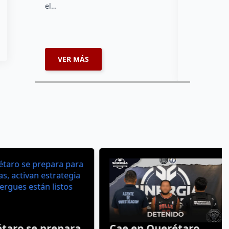
el…
de una jor
VER MÁS
VER MÁ
ro se prepara
Cae en Querétaro