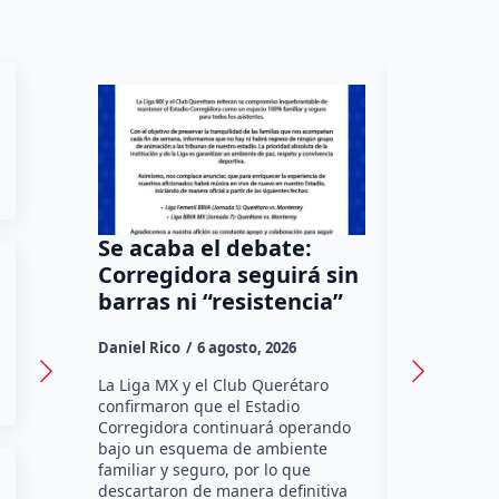
Se acaba el debate:
Todo Mé
Corregidora seguirá sin
por una
barras ni “resistencia”
Tequisq
sede en
Daniel Rico
6 agosto, 2026
Susana Ram
La Liga MX y el Club Querétaro
confirmaron que el Estadio
La edición 
Corregidora continuará operando
México Salv
bajo un esquema de ambiente
como sede 
familiar y seguro, por lo que
municipio d
descartaron de manera definitiva
próximo 6 d