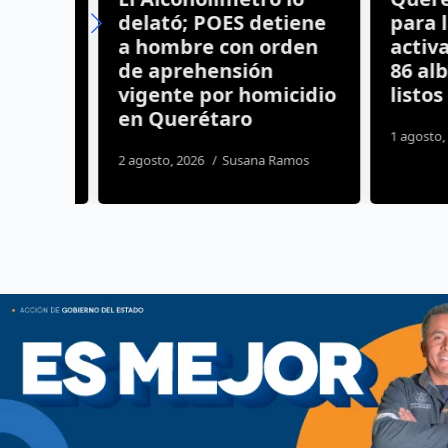
delató; POES detiene
para las
a hombre con orden
activan 
de aprehensión
86 albe
io
vigente por homicidio
listos
en Querétaro
s
1 agosto, 20
2 agosto, 2026
Susana Ramos