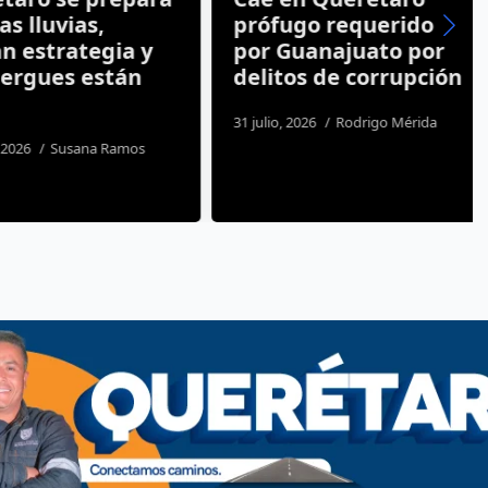
 lluvias,
prófugo requerido
estrategia y
por Guanajuato por
rgues están
delitos de corrupción
31 julio, 2026
Rodrigo Mérida
26
Susana Ramos