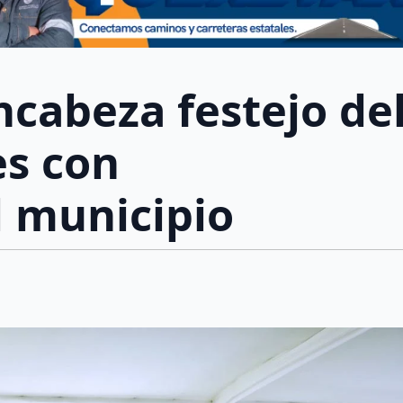
ncabeza festejo de
es con
l municipio