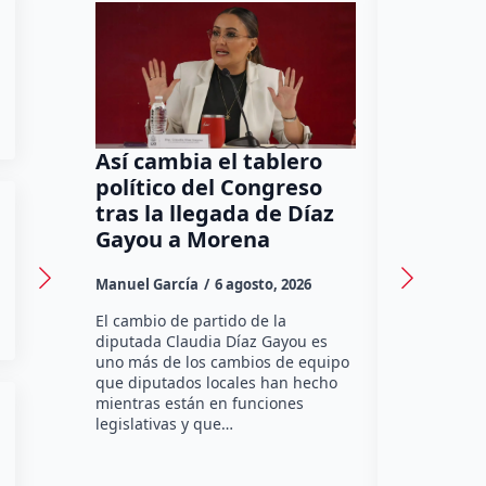
Así cambia el tablero
Orgullo
político del Congreso
bomber
tras la llegada de Díaz
a Méxic
Gayou a Morena
contra 
Canadá
Manuel García
6 agosto, 2026
Daniel Rico
El cambio de partido de la
diputada Claudia Díaz Gayou es
La bombera 
uno más de los cambios de equipo
integrante 
que diputados locales han hecho
Bomberos Vo
mientras están en funciones
Montes y C
legislativas y que…
representar
misión inte
enviará par