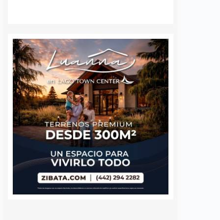
 queretano:
Buscará Fiscalía de
a representará
Querétaro mantener en
o en misión
prisión preventiva a
incendios en
neurocirujano acusado
de agresión sexual
6 agosto, 2026
Daniel Rico
6 agosto, 2026
voluntaria Beatriz,
La Fiscalía General del Estado de
de los cuerpos de
Querétaro afirmó que agotará
luntarios de Ezequiel
todos los recursos legales para
adereyta de Montes,
mantener la medida cautelar de
á a Querétaro en la
prisión preventiva justificada en
rnacional que México
contra del médico neurocirujano
a apoyar…
acusado de…