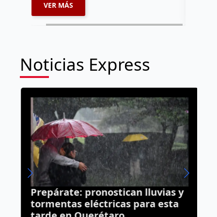
VER MÁS
VER 
Noticias Express
Prepárate: pronostican lluvias y
M
s
tormentas eléctricas para esta
a
tarde en Querétaro