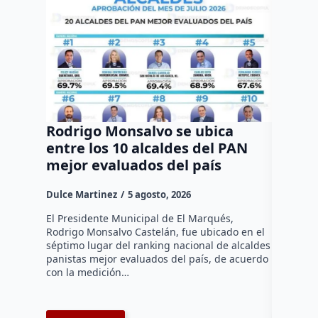
Rodrigo Monsalvo se ubica
Gestio
entre los 10 alcaldes del PAN
regula
mejor evaluados del país
asenta
la capi
Dulce Martinez
5 agosto, 2026
Dulce Mar
El Presidente Municipal de El Marqués,
Rodrigo Monsalvo Castelán, fue ubicado en el
El Senado
séptimo lugar del ranking nacional de alcaldes
Lámbarri,
panistas mejor evaluados del país, de acuerdo
Salitre, e
con la medición…
supervisa
dar segu