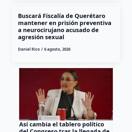
Buscará Fiscalía de Querétaro
mantener en prisión preventiva
a neurocirujano acusado de
agresión sexual
Daniel Rico
6 agosto, 2026
Así cambia el tablero político
Orgul
del Congreso tras la llegada de
repres