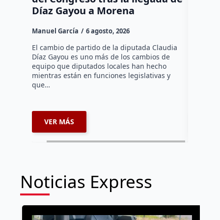
Díaz Gayou a Morena
misión
Canad
Manuel García
6 agosto, 2026
Daniel Ri
El cambio de partido de la diputada Claudia
Díaz Gayou es uno más de los cambios de
La bomber
equipo que diputados locales han hecho
los cuerp
mientras están en funciones legislativas y
Ezequiel 
que…
represent
internaci
VER MÁS
VER 
Noticias Express