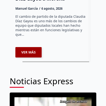
Canad
Manuel García
6 agosto, 2026
Daniel Ri
El cambio de partido de la diputada Claudia
Díaz Gayou es uno más de los cambios de
La bomber
equipo que diputados locales han hecho
los cuerp
mientras están en funciones legislativas y
Ezequiel 
que…
represent
internaci
VER MÁS
VER 
Noticias Express