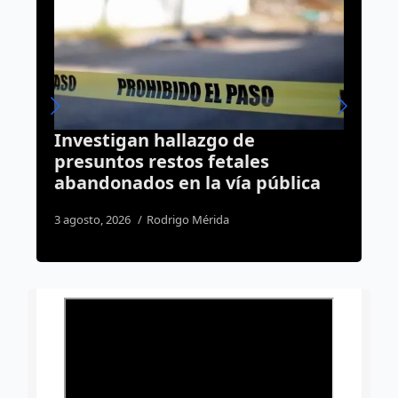
Investigan hallazgo de
Van po
presuntos restos fetales
perso
abandonados en la vía pública
todo e
3 agosto, 2026
Rodrigo Mérida
3 agosto,