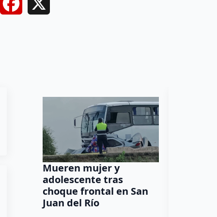
Facebook
X
Mueren mujer y
Muere m
adolescente tras
tercera
choque frontal en San
Jardín d
Juan del Río
Dulce Marti