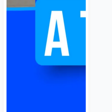
ujer de la
Felifer advierte a
 edad en el
ambulantes: “No
e la Corregidora
permitiremos
extorsiones para tomar
nez
8 agosto, 2026
las calles”