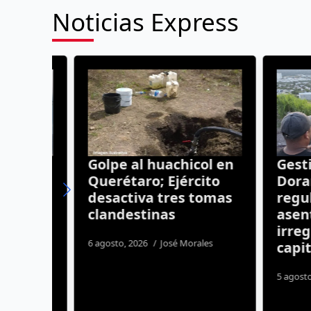
Noticias Express
el
Golpe al huachicol en
Gestion
es
Querétaro; Ejército
Dorante
desactiva tres tomas
regulari
clandestinas
asentam
aro
irregula
6 agosto, 2026
José Morales
capital
os
5 agosto, 20