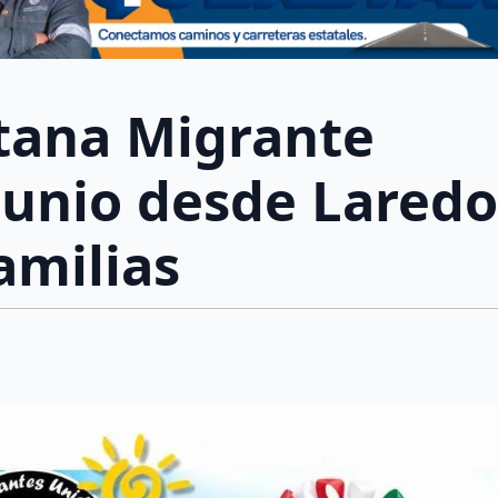
tana Migrante
 junio desde Laredo
amilias