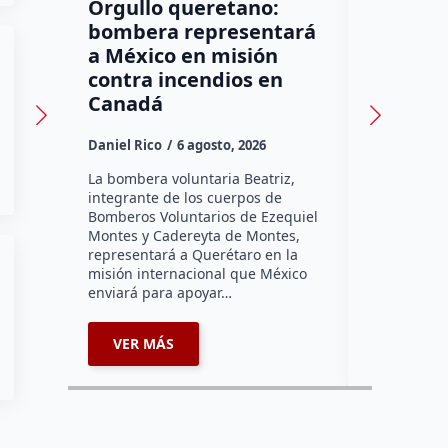
Orgullo queretano:
Buscará 
bombera representará
Querét
a México en misión
prisión
contra incendios en
neuroci
Canadá
de agre
Daniel Rico
6 agosto, 2026
Daniel Rico
La bombera voluntaria Beatriz,
La Fiscalía
integrante de los cuerpos de
Querétaro a
Bomberos Voluntarios de Ezequiel
todos los r
Montes y Cadereyta de Montes,
mantener l
representará a Querétaro en la
prisión prev
misión internacional que México
contra del 
enviará para apoyar…
acusado d
VER MÁS
VER MÁ