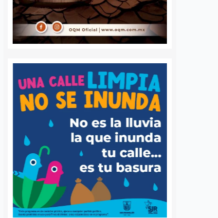
Fiscalía de
Fiscalía confirma: “La
aro mantener en
Mufasa” ya salió libre
 preventiva a
tras pagar la reparación
rujano acusado
del daño
sión sexual
Daniel Rico
6 agosto, 2026
6 agosto, 2026
El fiscal general del estado, Víctor
Antonio de Jesús Hernández,
 General del Estado de
confirmó que la mujer señalada
firmó que agotará
como responsable del accidente
ecursos legales para
ocurrido en avenida Los Arcos,
a medida cautelar de
donde dos personas perdieron la
entiva justificada en
vida,…
médico neurocirujano
e…
S
VER MÁS