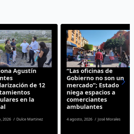
a Agustín
“Las oficinas de
s
Gobierno no son un
zación de 12
mercado”; Estado
ientos
niega espacios a
res en la
comerciantes
ambulantes
26
Dulce Martinez
4 agosto, 2026
José Morales