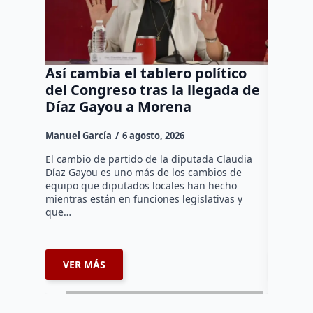
Así cambia el tablero político
Orgul
del Congreso tras la llegada de
repres
Díaz Gayou a Morena
misión
Canad
Manuel García
6 agosto, 2026
Daniel Ri
El cambio de partido de la diputada Claudia
Díaz Gayou es uno más de los cambios de
La bomber
equipo que diputados locales han hecho
los cuerp
mientras están en funciones legislativas y
Ezequiel 
que…
represent
internaci
VER MÁS
VER 