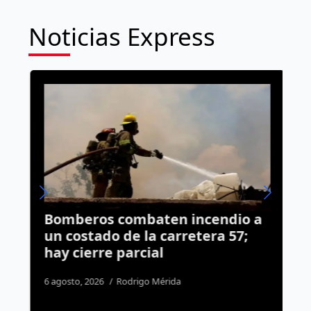
Noticias Express
Bomberos combaten incendio a
Q
e
un costado de la carretera 57;
a
hay cierre parcial
t
6 agosto, 2026
Rodrigo Mérida
5