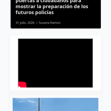
puertas a ciudadanos para
p
mostrar la preparación de los
d
futuros policías
2
31 julio, 2026
Susana Ramos