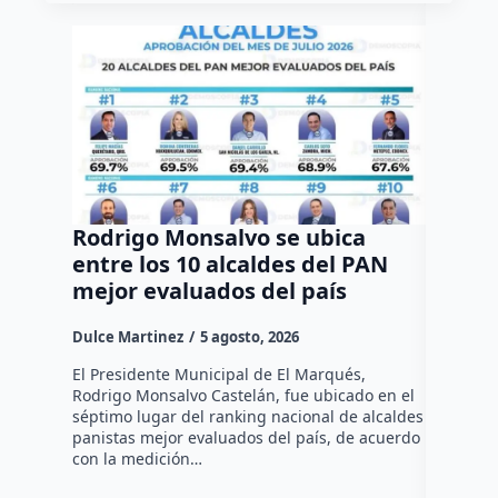
Rodrigo Monsalvo se ubica
Gestio
entre los 10 alcaldes del PAN
regula
mejor evaluados del país
asenta
la capi
Dulce Martinez
5 agosto, 2026
Dulce Mar
El Presidente Municipal de El Marqués,
Rodrigo Monsalvo Castelán, fue ubicado en el
El Senado
séptimo lugar del ranking nacional de alcaldes
Lámbarri,
panistas mejor evaluados del país, de acuerdo
Salitre, e
con la medición…
supervisa
dar segu