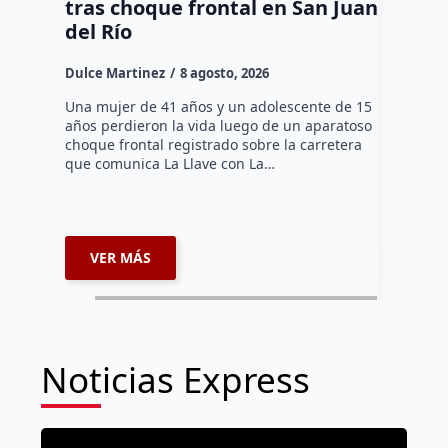
tras choque frontal en San Juan
en el 
del Río
Dulce Mar
Dulce Martinez
8 agosto, 2026
Una mujer
tarde de 
Una mujer de 41 años y un adolescente de 15
en el Jar
años perdieron la vida luego de un aparatoso
Histórico
choque frontal registrado sobre la carretera
que comunica La Llave con La…
VER MÁS
VER 
Noticias Express