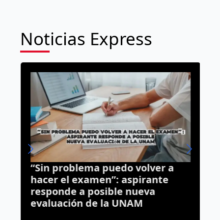
Noticias Express
“Sin problema puedo volver a
T
hacer el examen”: aspirante
M
responde a posible nueva
m
evaluación de la UNAM