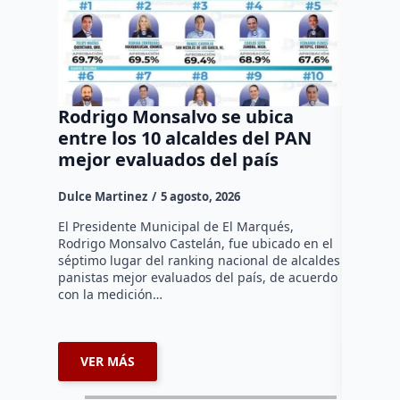
Rodrigo Monsalvo se ubica
Gestio
entre los 10 alcaldes del PAN
regula
mejor evaluados del país
asenta
la capi
Dulce Martinez
5 agosto, 2026
Dulce Mar
El Presidente Municipal de El Marqués,
Rodrigo Monsalvo Castelán, fue ubicado en el
El Senado
séptimo lugar del ranking nacional de alcaldes
Lámbarri,
panistas mejor evaluados del país, de acuerdo
Salitre, e
con la medición…
supervisa
dar segu
VER MÁS
VER 