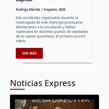
Rodrigo M
Rodrigo Mérida
9 agosto, 2026
Una mujer
años perd
Dos accidentes registrados durante la
choque fr
madrugada de este domingo provocaron
que comu
afectaciones a la circulación y daños
materiales en distintos puntos de vialidades
de la capital queretana. El primero ocurrió
sobre…
VER MÁS
VER 
Noticias Express