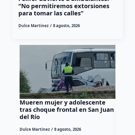
“No permitiremos extorsiones
para tomar las calles”
Dulce Martinez
8 agosto, 2026
Mueren mujer y adolescente
Muere 
tras choque frontal en San Juan
en el 
del Río
Dulce Mar
Dulce Martinez
8 agosto, 2026
Una mujer