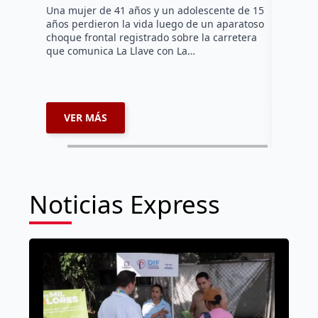
tarde de 
Una mujer de 41 años y un adolescente de 15
en el Jar
años perdieron la vida luego de un aparatoso
Histórico
choque frontal registrado sobre la carretera
que comunica La Llave con La…
VER MÁS
VER 
Noticias Express