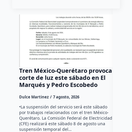
Tren México-Querétaro provoca
¡Más d
corte de luz este sábado en El
Tziban
Marqués y Pedro Escobedo
Dulce Mar
Dulce Martinez
7 agosto, 2026
Habitante
hicieron 
•La suspensión del servicio será este sábado
Federal d
por trabajos relacionados con el tren México-
falta de e
Querétaro. La Comisión Federal de Electricidad
localida
(CFE) realizará este sábado 8 de agosto una
suspensión temporal del…