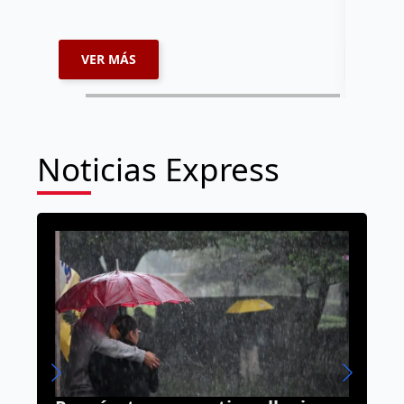
VER MÁS
VER 
Noticias Express