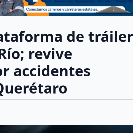
ataforma de tráile
Río; revive
r accidentes
 Querétaro