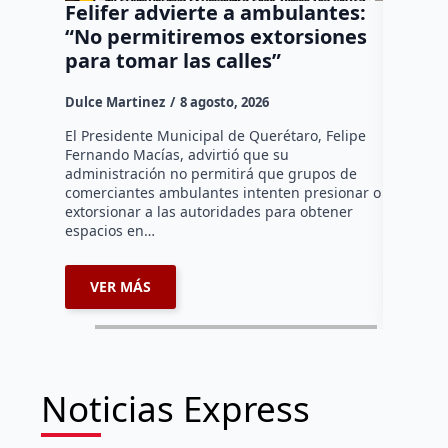
Felifer advierte a ambulantes:
“El Pa
“No permitiremos extorsiones
senten
para tomar las calles”
vehícu
Fundad
Dulce Martinez
8 agosto, 2026
Dulce Mar
El Presidente Municipal de Querétaro, Felipe
Fernando Macías, advirtió que su
•Los sent
administración no permitirá que grupos de
vehículo 
comerciantes ambulantes intenten presionar o
huía segu
extorsionar a las autoridades para obtener
motocicle
espacios en…
restituida
VER MÁS
VER 
Noticias Express