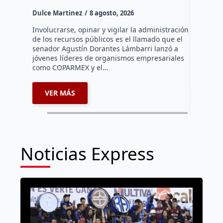
Daniel Ri
Dulce Martinez
8 agosto, 2026
•La suspe
por traba
Involucrarse, opinar y vigilar la administración
Querétaro
de los recursos públicos es el llamado que el
(CFE) rea
senador Agustín Dorantes Lámbarri lanzó a
suspensi
jóvenes líderes de organismos empresariales
como COPARMEX y el…
VER MÁS
VER 
Noticias Express