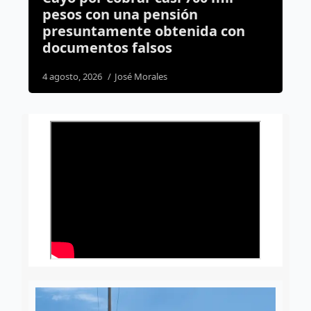
pesos con una pensión
Q
presuntamente obtenida con
c
documentos falsos
2
4 agosto, 2026
José Morales