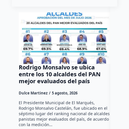
Rodrigo Monsalvo se ubica
Gestio
entre los 10 alcaldes del PAN
regula
mejor evaluados del país
asenta
la capi
Dulce Martinez
5 agosto, 2026
Dulce Mar
El Presidente Municipal de El Marqués,
Rodrigo Monsalvo Castelán, fue ubicado en el
El Senado
séptimo lugar del ranking nacional de alcaldes
Lámbarri,
panistas mejor evaluados del país, de acuerdo
Salitre, e
con la medición…
supervisa