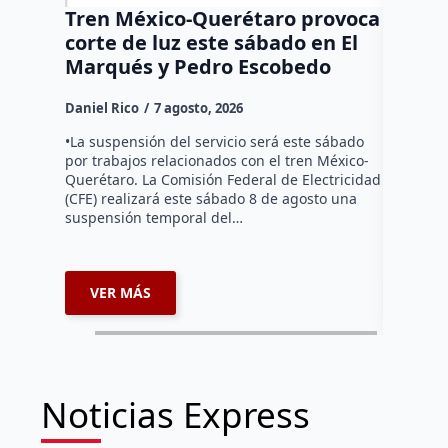
Tren México-Querétaro provoca
¡Más d
corte de luz este sábado en El
Tziban
Marqués y Pedro Escobedo
Daniel Ri
Daniel Rico
7 agosto, 2026
Habitante
hicieron 
•La suspensión del servicio será este sábado
Federal d
por trabajos relacionados con el tren México-
falta de e
Querétaro. La Comisión Federal de Electricidad
localida
(CFE) realizará este sábado 8 de agosto una
suspensión temporal del…
VER MÁS
VER 
Noticias Express