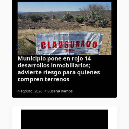
ipio pone en rojo 14
Centro de Fo
rollos inmobiliarios;
puertas a ci
rte riesgo para quienes
mostrar la p
en terrenos
futuros polic
 2026
Susana Ramos
31 julio, 2026
Susa