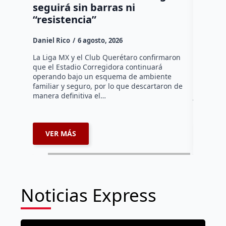
seguirá sin barras ni
causa;
“resistencia”
sede 
Daniel Rico
6 agosto, 2026
Susana R
La Liga MX y el Club Querétaro confirmaron
La edició
que el Estadio Corregidora continuará
Salvando 
operando bajo un esquema de ambiente
Querétaro
familiar y seguro, por lo que descartaron de
próximo 6
manera definitiva el…
jornada 
VER MÁS
VER 
Noticias Express