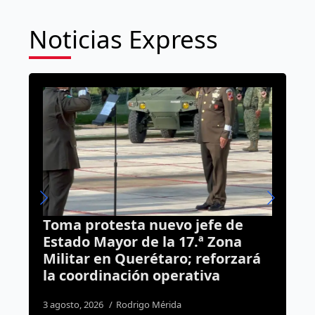
Noticias Express
efe de
SEP analizará caso de escuela
ª Zona
militar en Corregidora tras
reforzará
revisión estatal
iva
4 agosto, 2026
Daniel Rico