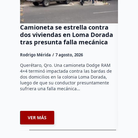
Camioneta se estrella contra
Progr
dos viviendas en Loma Dorada
el res
tras presunta falla mecánica
mayore
Rodrigo Mérida
7 agosto, 2026
Susana R
Querétaro, Qro. Una camioneta Dodge RAM
Más de se
4×4 terminó impactada contra las bardas de
municipio
dos domicilios en la colonia Loma Dorada,
pláticas 
luego de que su conductor presuntamente
impulsada
sufriera una falla mecánica…
coordina
VER MÁS
VER 