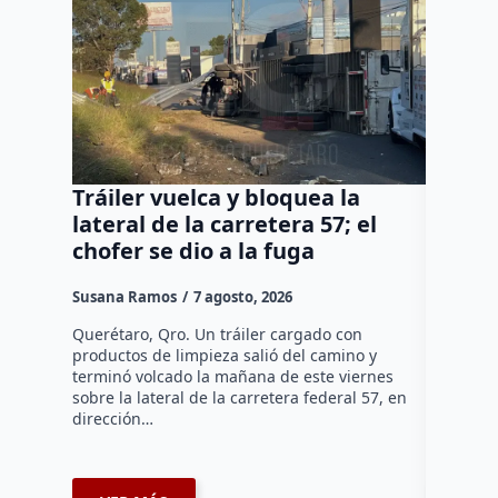
Tráiler vuelca y bloquea la
Así ca
lateral de la carretera 57; el
del Co
chofer se dio a la fuga
Díaz 
Susana Ramos
7 agosto, 2026
Manuel G
Querétaro, Qro. Un tráiler cargado con
El cambio
productos de limpieza salió del camino y
Díaz Gayo
terminó volcado la mañana de este viernes
equipo qu
sobre la lateral de la carretera federal 57, en
mientras 
dirección…
que…