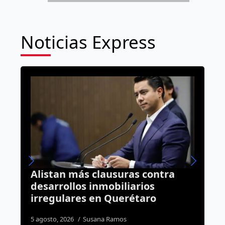
Noticias Express
ontra
Van contra los “gandallas” que
s
se estacionan en lugar de
o
discapacitados en plazas;
presentan iniciativa en
Querétaro