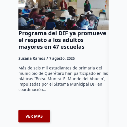
Programa del DIF ya promueve
Ocho d
el respeto a los adultos
tradic
mayores en 47 escuelas
tienen
Susana Ramos
7 agosto, 2026
Susana R
Más de seis mil estudiantes de primaria del
La Asocia
municipio de Querétaro han participado en las
Querétaro
pláticas “Botsu Muntsi. El Mundo del Abuelo”,
en la ins
impulsadas por el Sistema Municipal DIF en
reconocim
coordinación…
afiliados
VER MÁS
VER 