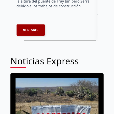
la altura del puente de Fray Junípero Serra,
de los re
debido a los trabajos de construcción…
senador A
jóvenes l
como COP
VER MÁS
VER 
Noticias Express