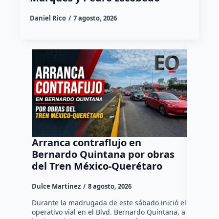
Daniel Rico
7 agosto, 2026
Arranca contraflujo en
Destac
Bernardo Quintana por obras
partic
del Tren México-Querétaro
motor 
en Qu
Dulce Martinez
8 agosto, 2026
Dulce Mar
Durante la madrugada de este sábado inició el
operativo vial en el Blvd. Bernardo Quintana, a
Involucra