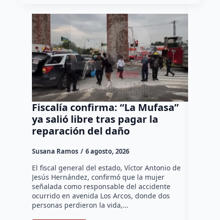
Fiscalía confirma: “La Mufasa”
Bombe
ya salió libre tras pagar la
un cos
reparación del daño
hay ci
Susana Ramos
6 agosto, 2026
Rodrigo M
El fiscal general del estado, Víctor Antonio de
Elemento
Jesús Hernández, confirmó que la mujer
el contro
señalada como responsable del accidente
registrad
ocurrido en avenida Los Arcos, donde dos
en Ejido 
personas perdieron la vida,…
federal…