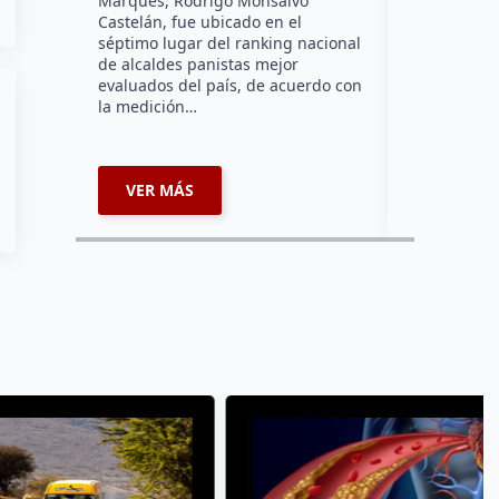
Marqués, Rodrigo Monsalvo
Dorantes Lám
Castelán, fue ubicado en el
comunidad d
séptimo lugar del ranking nacional
la zona nort
de alcaldes panistas mejor
supervisar 
evaluados del país, de acuerdo con
habitabilid
la medición…
VER MÁS
VER MÁ