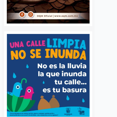
barri, visitó la
Más de 59 diagnósticos
e Altos del Salitre, en
especializados de autismo se han
e de la capital, para
realizado en el Municipio de
las condiciones de
Querétaro desde mayo de este año
ad y dar seguimiento…
como parte de las jornadas de
detección temprana impulsadas
por…
S
VER MÁS