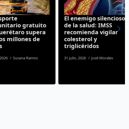
rte
El enemigo silencioso
ario gratuito
de la salud: IMSS
étaro supera
recomienda vigilar
millones de
colesterol y
triglicéridos
Susana Ramos
31 julio, 2026
José Morales