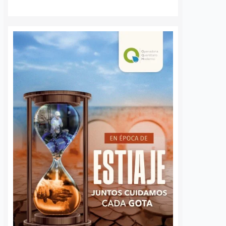
a Agustín
Ya suman 59
s regularización
diagnósticos de
sentamientos
autismo en Querétaro;
res en la capital
refuerzan la detección
temprana
nez
5 agosto, 2026
José Morales
5 agosto, 2026
por Querétaro, Agustín