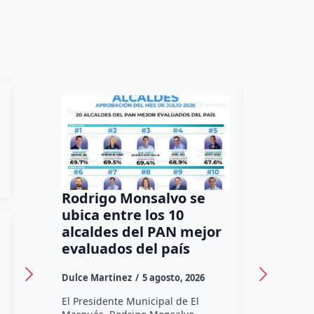
Rodrigo Monsalvo se
Gestion
ubica entre los 10
Dorante
alcaldes del PAN mejor
de 12 a
evaluados del país
irregula
Dulce Martinez
5 agosto, 2026
Dulce Marti
El Presidente Municipal de El
El Senador 