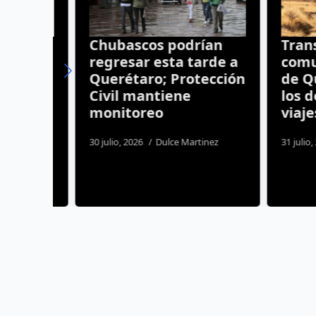
Chubascos podrían
Transpo
tos
regresar esta tarde a
comunit
Querétaro; Protección
de Quer
Civil mantiene
los dos 
monitoreo
viajes
30 julio, 2026
Dulce Martinez
31 julio, 2026
s