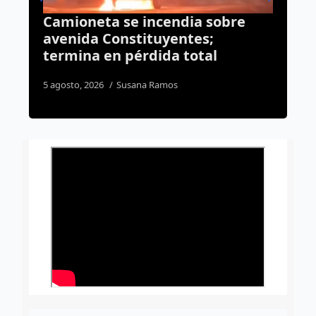
bre
Rehabilitación del Foro
Querétaro alcanza 45% de
avance; cubierta será la
siguiente etapa
4 agosto, 2026
Dulce Martinez