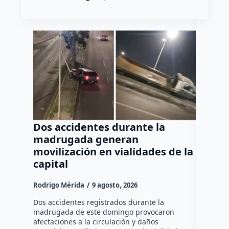
Dos accidentes durante la
Muere
madrugada generan
tras c
movilización en vialidades de la
del Rí
capital
Rodrigo M
Rodrigo Mérida
9 agosto, 2026
Una mujer
años perd
Dos accidentes registrados durante la
choque fr
madrugada de este domingo provocaron
que comu
afectaciones a la circulación y daños