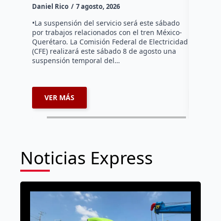
Daniel Rico
7 agosto, 2026
Habitante
hicieron 
•La suspensión del servicio será este sábado
Federal d
por trabajos relacionados con el tren México-
falta de e
Querétaro. La Comisión Federal de Electricidad
localida
(CFE) realizará este sábado 8 de agosto una
suspensión temporal del…
VER MÁS
VER 
Noticias Express