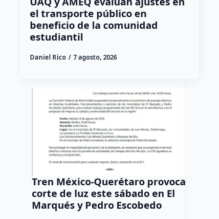
UAQ y AMEQ evalúan ajustes en
el transporte público en
beneficio de la comunidad
estudiantil
Daniel Rico
7 agosto, 2026
Tren México-Querétaro provoca
¡Más d
corte de luz este sábado en El
Tziban
Marqués y Pedro Escobedo
Daniel Ri