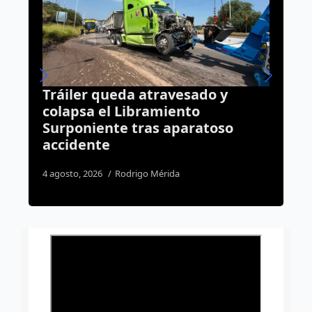
 y
Buscará Fiscalía de Querétaro
mantener en prisión preventiva
oso
a neurocirujano acusado de
agresión sexual
6 agosto, 2026
Daniel Rico