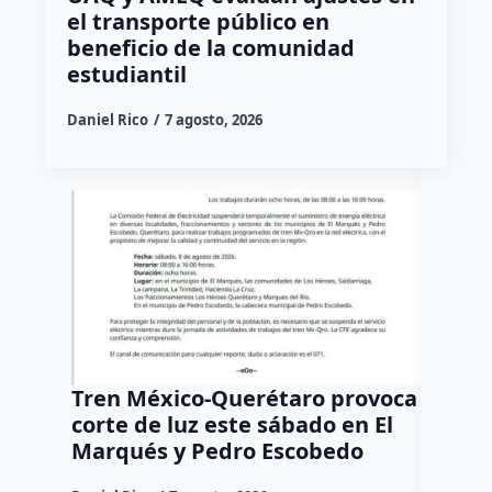
el transporte público en
beneficio de la comunidad
estudiantil
Daniel Rico
7 agosto, 2026
Tren México-Querétaro provoca
¡Más d
corte de luz este sábado en El
Tziban
Marqués y Pedro Escobedo
Daniel Ri