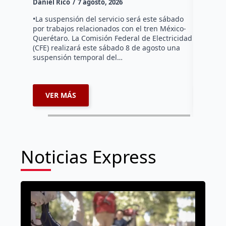
Daniel Rico
7 agosto, 2026
Habitante
hicieron 
•La suspensión del servicio será este sábado
Federal d
por trabajos relacionados con el tren México-
falta de e
Querétaro. La Comisión Federal de Electricidad
localida
(CFE) realizará este sábado 8 de agosto una
suspensión temporal del…
VER MÁS
VER 
Noticias Express