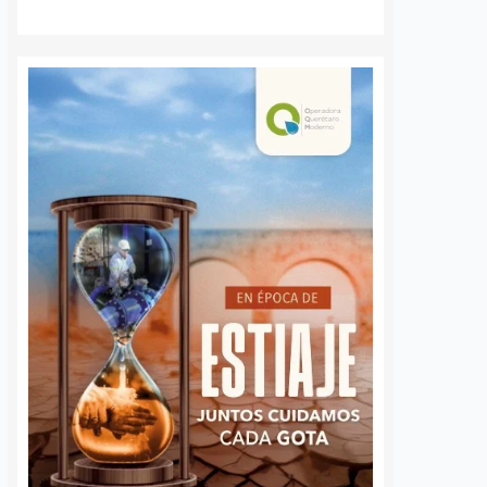
a Agustín
Ya suman 59
s regularización
diagnósticos de
sentamientos
autismo en Querétaro;
res en la capital
refuerzan la detección
temprana
nez
5 agosto, 2026
José Morales
5 agosto, 2026
por Querétaro, Agustín
barri, visitó la
Más de 59 diagnósticos
e Altos del Salitre, en
especializados de autismo se han
e de la capital, para
realizado en el Municipio de
las condiciones de
Querétaro desde mayo de este año
ad y dar seguimiento…
como parte de las jornadas de
detección temprana impulsadas
por…
S
VER MÁS