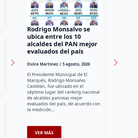
Rodrigo Monsalvo se
Gestion
ubica entre los 10
Dorante
alcaldes del PAN mejor
de 12 a
evaluados del país
irregula
Dulce Martinez
5 agosto, 2026
Dulce Marti
El Presidente Municipal de El
El Senador 
Marqués, Rodrigo Monsalvo
Dorantes Lám
Castelán, fue ubicado en el
comunidad d
séptimo lugar del ranking nacional
la zona nort
de alcaldes panistas mejor
supervisar 
evaluados del país, de acuerdo con
habitabilid
la medición…
VER MÁS
VER MÁ