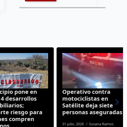
io pone en
Operativo contra
desarrollos
motociclistas en
arios;
Satélite deja siete
 riesgo para
personas aseguradas
 compren
31 julio, 2026
Susana Ramos
s