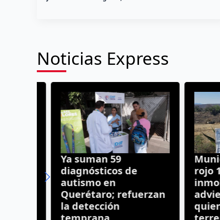
Noticias Express
ean
Ya suman 59
Municip
diagnósticos de
rojo 14 
autismo en
inmobili
n
Querétaro; refuerzan
advierte
la detección
quienes
temprana
terreno