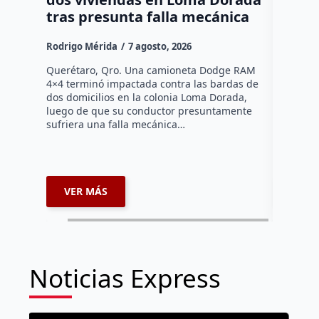
tras presunta falla mecánica
mayore
Rodrigo Mérida
7 agosto, 2026
Susana R
Querétaro, Qro. Una camioneta Dodge RAM
Más de se
4×4 terminó impactada contra las bardas de
municipio
dos domicilios en la colonia Loma Dorada,
pláticas 
luego de que su conductor presuntamente
impulsada
sufriera una falla mecánica…
coordina
VER MÁS
VER 
Noticias Express