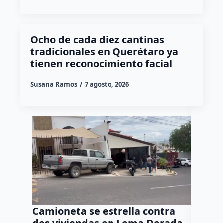
Ocho de cada diez cantinas
tradicionales en Querétaro ya
tienen reconocimiento facial
Susana Ramos
7 agosto, 2026
Camioneta se estrella contra
Progr
dos viviendas en Loma Dorada
el res