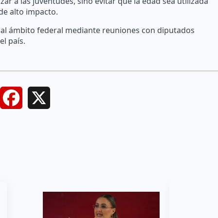
zar a las juventudes, sino evitar que la edad sea utilizada
e alto impacto.
 al ámbito federal mediante reuniones con diputados
l país.
Facebook
X