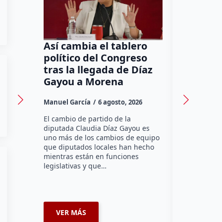
Así cambia el tablero
Orgullo
político del Congreso
bomber
tras la llegada de Díaz
a Méxic
Gayou a Morena
contra 
Canadá
Manuel García
6 agosto, 2026
Daniel Rico
El cambio de partido de la
diputada Claudia Díaz Gayou es
La bombera 
uno más de los cambios de equipo
integrante 
que diputados locales han hecho
Bomberos Vo
mientras están en funciones
Montes y C
legislativas y que…
representar
misión inte
enviará par
VER MÁS
VER MÁ