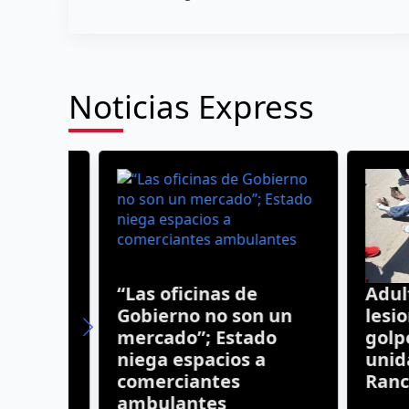
Noticias Express
a,
“Las oficinas de
Adulto 
ta
Gobierno no son un
lesiona
 en
mercado”; Estado
golpead
niega espacios a
unidad 
comerciantes
Rancho
ambulantes