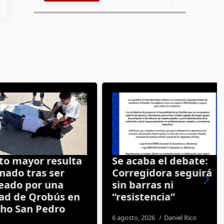
mayor resulta
Se acaba el debate:
do tras ser
Corregidora seguirá
o por una
sin barras ni
de Qrobús en
“resistencia”
 San Pedro
6 agosto, 2026
Daniel Rico