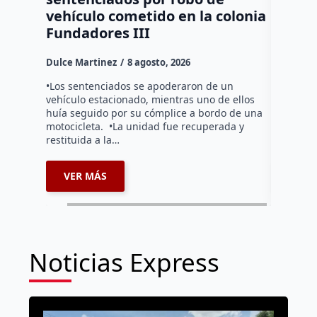
vehículo cometido en la colonia
del Tr
Fundadores III
Dulce Mar
Dulce Martinez
8 agosto, 2026
Durante l
operativo
•Los sentenciados se apoderaron de un
la altura
vehículo estacionado, mientras uno de ellos
debido a 
huía seguido por su cómplice a bordo de una
motocicleta. •La unidad fue recuperada y
restituida a la…
VER MÁS
VER 
Noticias Express