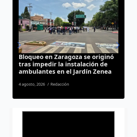
originó
Más de 16 mil viviendas llegará
ión de
a Querétaro con el programa d
n Zenea
Sheinbaum
5 agosto, 2026
Daniel Rico