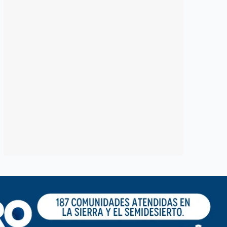
erétaro correrá por
Municipio pone en
 fe; anuncian la
rojo 14 desarrollos
rrera “Corre por tu
inmobiliarios;
amado 2026”
advierte riesgo par
quienes compren
osto, 2026
José Morales
terrenos
4 agosto, 2026
Susana Ramos