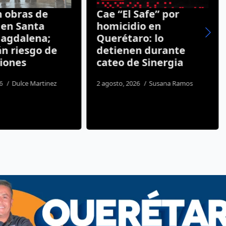
as de
Cae “El Safe” por
Qu
Santa
homicidio en
la
alena;
Querétaro: lo
ca
iesgo de
detienen durante
ll
s
cateo de Sinergia
5 ag
lce Martinez
2 agosto, 2026
Susana Ramos