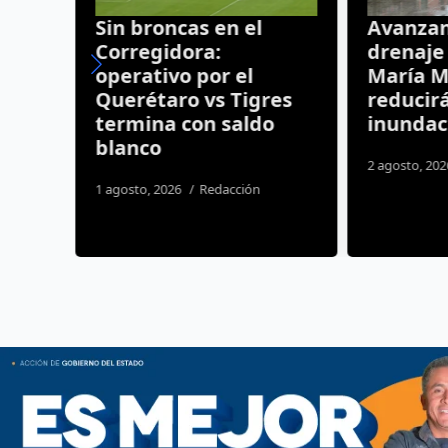
Sin broncas en el
Avanzan obr
Corregidora:
drenaje en 
operativo por el
María Magd
Querétaro vs Tigres
reducirán r
termina con saldo
inundacione
blanco
2 agosto, 2026
Du
1 agosto, 2026
Redacción