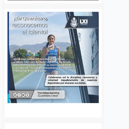
 queretano:
Buscará Fiscalía de
a representará
Querétaro mantener en
o en misión
prisión preventiva a
incendios en
neurocirujano acusado
de agresión sexual
6 agosto, 2026
Daniel Rico
6 agosto, 2026
voluntaria Beatriz,
La Fiscalía General del Estado de
de los cuerpos de
Querétaro afirmó que agotará