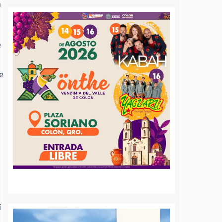
n
e
e
í
o