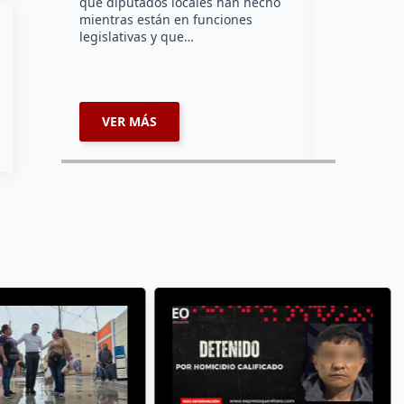
que diputados locales han hecho
Bomberos Vo
mientras están en funciones
Montes y C
legislativas y que…
representar
misión inte
enviará par
VER MÁS
VER MÁ