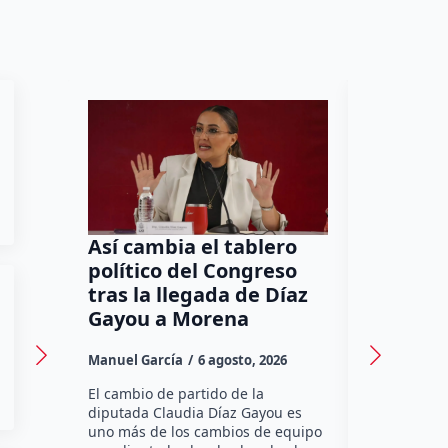
Así cambia el tablero
Orgullo
político del Congreso
bomber
tras la llegada de Díaz
a Méxic
Gayou a Morena
contra 
Canadá
Manuel García
6 agosto, 2026
Daniel Rico
El cambio de partido de la
diputada Claudia Díaz Gayou es
La bombera 
uno más de los cambios de equipo
integrante 