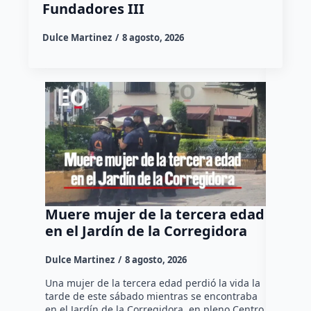
Fundadores III
Dulce Martinez
8 agosto, 2026
Muere mujer de la tercera edad
Felife
en el Jardín de la Corregidora
“No pe
para t
Dulce Martinez
8 agosto, 2026
Dulce Mar
Una mujer de la tercera edad perdió la vida la
tarde de este sábado mientras se encontraba
El Presid
en el Jardín de la Corregidora, en pleno Centro