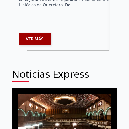
Fernando 
Histórico de Querétaro. De…
administr
comercian
extorsion
espacios
VER MÁS
VER 
Noticias Express