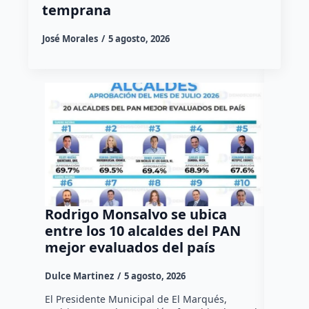
temprana
José Morales
5 agosto, 2026
Rodrigo Monsalvo se ubica
Gestio
entre los 10 alcaldes del PAN
regula
mejor evaluados del país
asenta
la capi
Dulce Martinez
5 agosto, 2026
Dulce Mar
El Presidente Municipal de El Marqués,