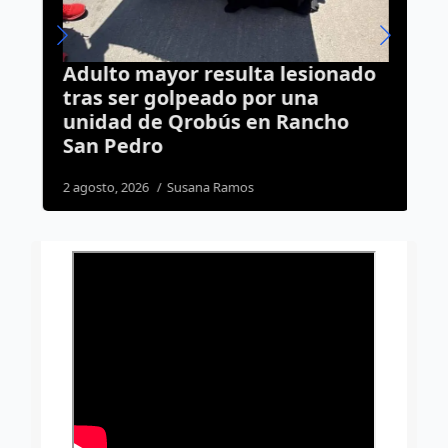
Adulto mayor resulta lesionado
T
tras ser golpeado por una
d
unidad de Qrobús en Rancho
m
San Pedro
3
2 agosto, 2026
Susana Ramos