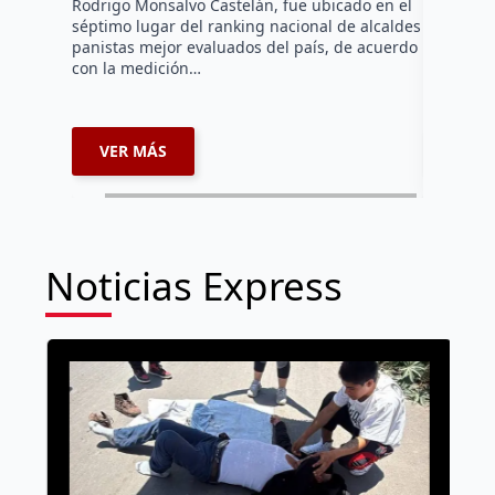
Rodrigo Monsalvo Castelán, fue ubicado en el
El Senado
séptimo lugar del ranking nacional de alcaldes
Lámbarri,
panistas mejor evaluados del país, de acuerdo
Salitre, e
con la medición…
supervisa
dar segu
VER MÁS
VER 
Noticias Express