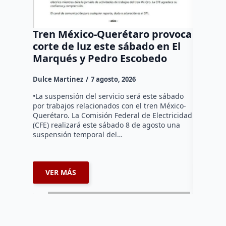
Tren México-Querétaro provoca
¡Más d
corte de luz este sábado en El
Tziban
Marqués y Pedro Escobedo
Dulce Mar
Dulce Martinez
7 agosto, 2026
Habitante
hicieron 
•La suspensión del servicio será este sábado
Federal d
por trabajos relacionados con el tren México-
falta de e
Querétaro. La Comisión Federal de Electricidad
localida
(CFE) realizará este sábado 8 de agosto una
suspensión temporal del…
VER MÁS
VER 