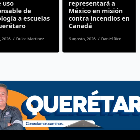
so
representará a
able de
México en misión
ía a escuelas
contra incendios en
étaro
Canadá
26
Dulce Martinez
6 agosto, 2026
Daniel Rico