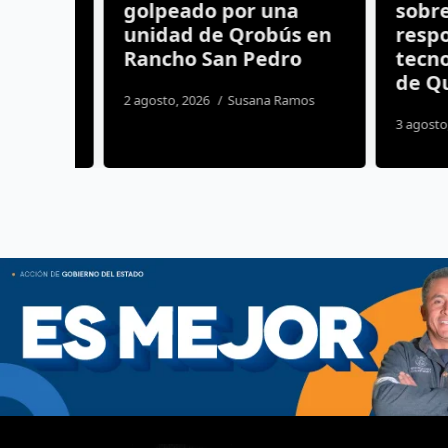
golpeado por una
sobre u
rzan
unidad de Qrobús en
respons
Rancho San Pedro
tecnolog
de Quer
2 agosto, 2026
Susana Ramos
s
3 agosto, 20