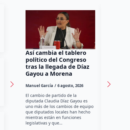
Así cambia el tablero
Orgullo
político del Congreso
bomber
tras la llegada de Díaz
a Méxic
Gayou a Morena
contra 
Canadá
Manuel García
6 agosto, 2026
Daniel Rico
El cambio de partido de la
diputada Claudia Díaz Gayou es
La bombera 
uno más de los cambios de equipo
integrante 
que diputados locales han hecho
Bomberos Vo
mientras están en funciones
Montes y C
legislativas y que…
representar
misión inte