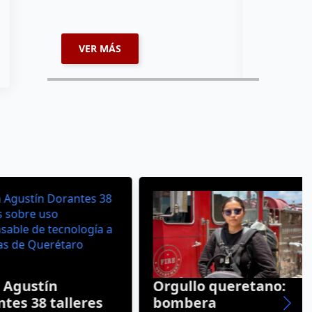
enviará par
VER MÁS
VER MÁ
gustín
Orgullo queretano:
 38 talleres
bombera