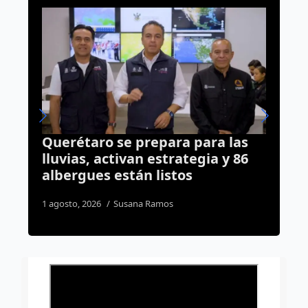
;
Querétaro se prepara para las
A
lluvias, activan estrategia y 86
d
albergues están listos
i
1 agosto, 2026
Susana Ramos
5 