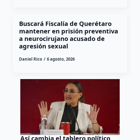
Buscará Fiscalía de Querétaro
mantener en prisión preventiva
a neurocirujano acusado de
agresión sexual
Daniel Rico
6 agosto, 2026
Así cambia el tablero político
Orgul