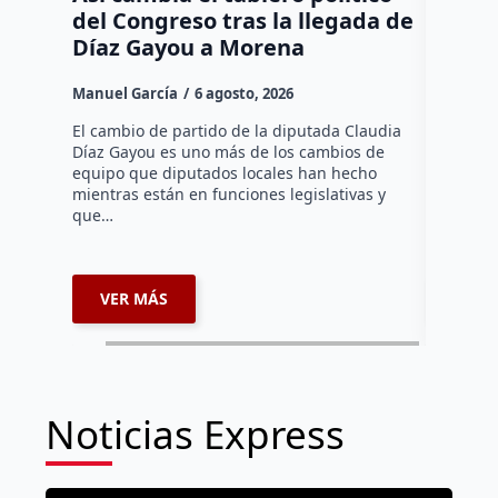
del Congreso tras la llegada de
repres
Díaz Gayou a Morena
misión
Canad
Manuel García
6 agosto, 2026
Daniel Ri
El cambio de partido de la diputada Claudia
Díaz Gayou es uno más de los cambios de
La bomber
equipo que diputados locales han hecho
los cuerp
mientras están en funciones legislativas y
Ezequiel 
que…
represent
internaci
VER MÁS
VER 
Noticias Express