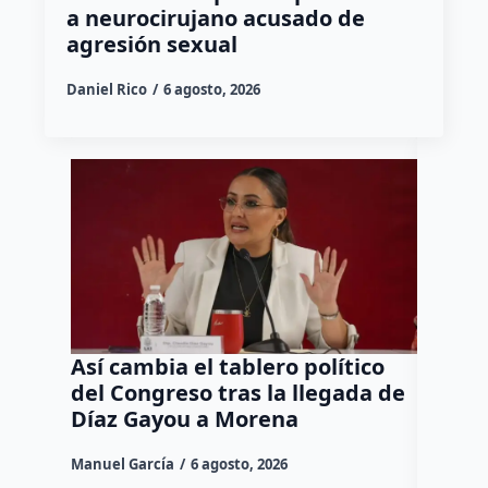
a neurocirujano acusado de
agresión sexual
Daniel Rico
6 agosto, 2026
Así cambia el tablero político
Orgul
del Congreso tras la llegada de
repres
Díaz Gayou a Morena
misión
Canad
Manuel García
6 agosto, 2026