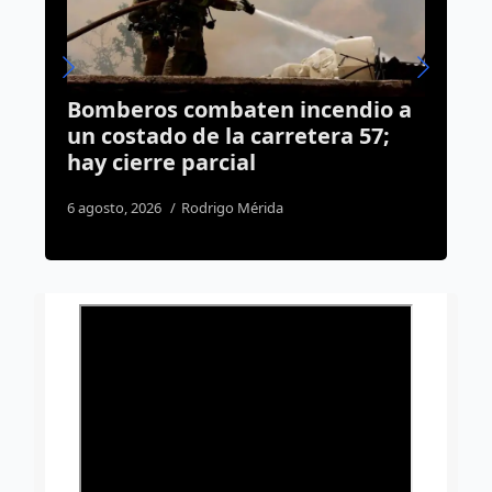
endio a
¡Ojo al volante! Tequisquiapan
ra 57;
instala señalamientos para
proteger el paso de fauna
silvestre
2 agosto, 2026
Susana Ramos