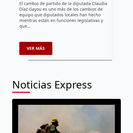
Daniel Ri
El cambio de partido de la diputada Claudia
Díaz Gayou es uno más de los cambios de
La bomber
equipo que diputados locales han hecho
los cuerp
mientras están en funciones legislativas y
Ezequiel 
que…
represent
internaci
VER MÁS
VER 
Noticias Express