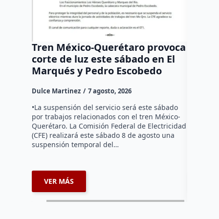
Tren México-Querétaro provoca
¡Más d
corte de luz este sábado en El
Tziban
Marqués y Pedro Escobedo
Dulce Mar
Dulce Martinez
7 agosto, 2026
Habitante
hicieron 
•La suspensión del servicio será este sábado
Federal d
por trabajos relacionados con el tren México-
falta de e
Querétaro. La Comisión Federal de Electricidad
localida
(CFE) realizará este sábado 8 de agosto una
suspensión temporal del…
VER MÁS
VER 