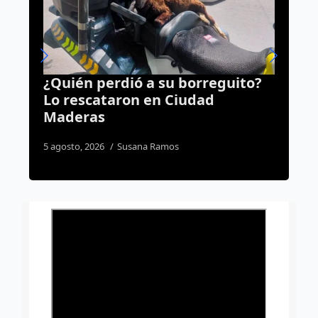
guito?
Querétaro correrá por la fe;
anuncian la carrera “Corre por
tu llamado 2026”
5 agosto, 2026
José Morales