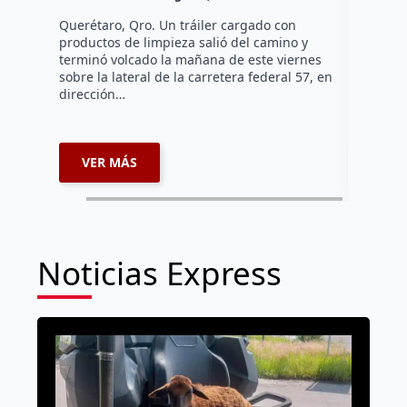
Querétaro, Qro. Un tráiler cargado con
El cambio
productos de limpieza salió del camino y
Díaz Gayo
terminó volcado la mañana de este viernes
equipo qu
sobre la lateral de la carretera federal 57, en
mientras 
dirección…
que…
VER MÁS
VER 
Noticias Express