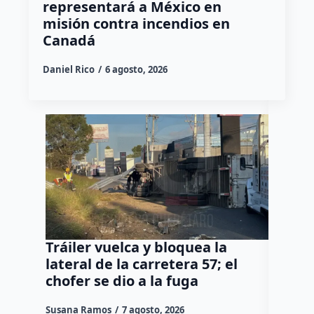
representará a México en
misión contra incendios en
Canadá
Daniel Rico
6 agosto, 2026
Tráiler vuelca y bloquea la
Así ca
lateral de la carretera 57; el
del Co
chofer se dio a la fuga
Díaz 
Susana Ramos
7 agosto, 2026
Manuel G