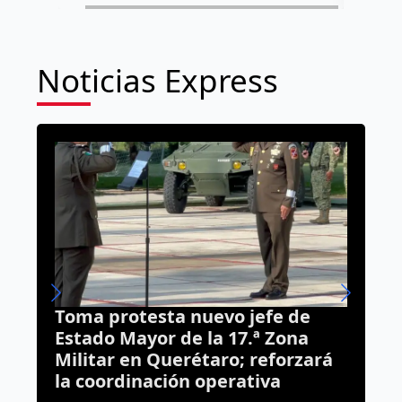
Noticias Express
 jefe de
UNAM deja fuera a Queréta
7.ª Zona
aspirantes a la ENES Juriqui
; reforzará
deberán viajar para presen
ativa
examen