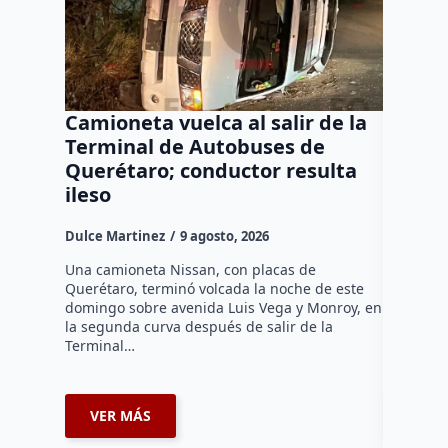
Camioneta vuelca al salir de la
Puma e
Terminal de Autobuses de
ganado
Querétaro; conductor resulta
SEDEA
ileso
Dulce Mar
Dulce Martinez
9 agosto, 2026
Hasta el 
Agropecua
Una camioneta Nissan, con placas de
oficiales
Querétaro, terminó volcada la noche de este
o animale
domingo sobre avenida Luis Vega y Monroy, en
zona…
la segunda curva después de salir de la
Terminal…
VER MÁS
VER 