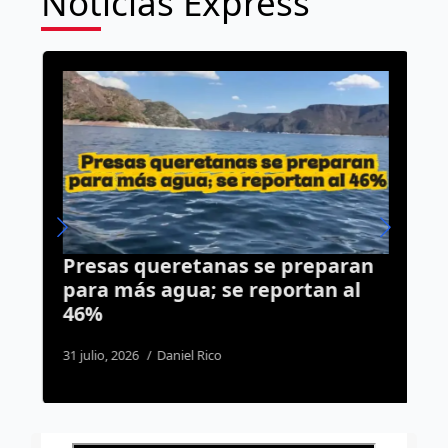
Noticias Express
Presas queretanas se preparan
C
a
para más agua; se reportan al
M
46%
s
c
31 julio, 2026
Daniel Rico
3