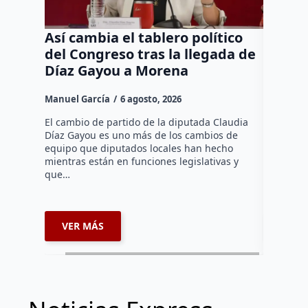
Así cambia el tablero político
Orgul
del Congreso tras la llegada de
repres
Díaz Gayou a Morena
misión
Canad
Manuel García
6 agosto, 2026
Daniel Ri
El cambio de partido de la diputada Claudia
Díaz Gayou es uno más de los cambios de
La bomber
equipo que diputados locales han hecho
los cuerp
mientras están en funciones legislativas y
Ezequiel 
que…
represent
internaci
VER MÁS
VER 