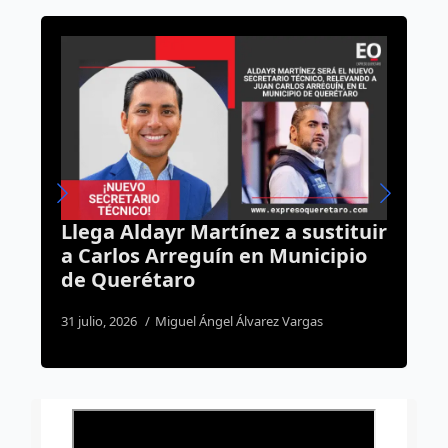
z a sustituir
Todo México correrá por u
n Municipio
causa; Tequisquiapan será 
sede en Querétaro
rez Vargas
6 agosto, 2026
Susana Ramos