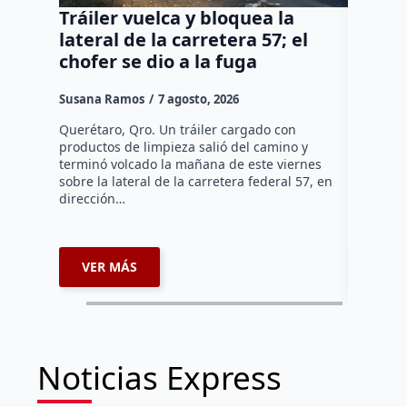
Tráiler vuelca y bloquea la
Así ca
lateral de la carretera 57; el
del Co
chofer se dio a la fuga
Díaz 
Susana Ramos
7 agosto, 2026
Manuel G
Querétaro, Qro. Un tráiler cargado con
El cambio
productos de limpieza salió del camino y
Díaz Gayo
terminó volcado la mañana de este viernes
equipo qu
sobre la lateral de la carretera federal 57, en
mientras 
dirección…
que…
VER MÁS
VER 
Noticias Express