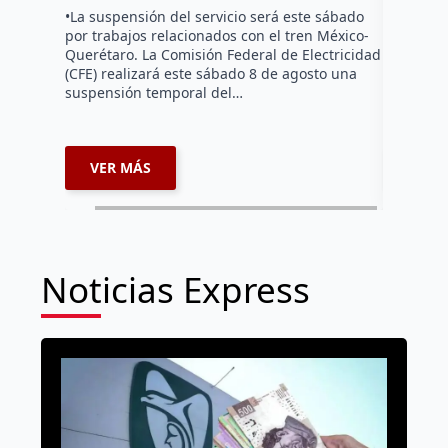
hicieron 
•La suspensión del servicio será este sábado
Federal d
por trabajos relacionados con el tren México-
falta de e
Querétaro. La Comisión Federal de Electricidad
localida
(CFE) realizará este sábado 8 de agosto una
suspensión temporal del…
VER MÁS
VER 
Noticias Express