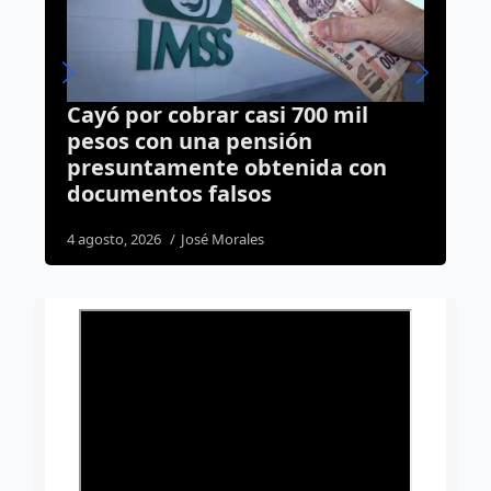
l
Programa Poliniza Querétaro
incrementa 157% el número de
on
apicultores en la capital
5 agosto, 2026
Dulce Martinez