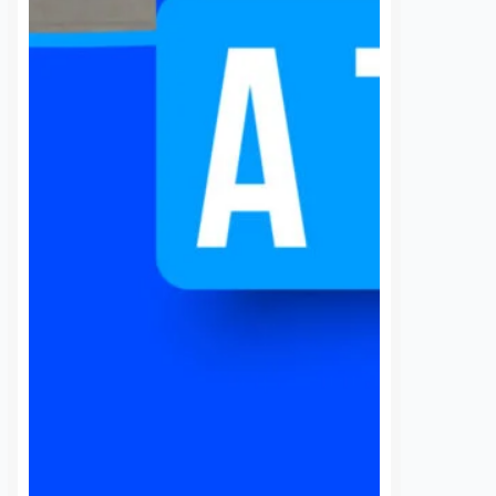
 una semana sin
UAQ y AMEQ evalúan
banzá pide
ajustes en el transporte
a la CFE
público en beneficio de
la comunidad
nez
7 agosto, 2026
estudiantil
 de la comunidad de
Dulce Martinez
7 agosto, 2026
cieron un llamado
a Comisión Federal de
La Universidad Autónoma de
 (CFE) para atender la
Querétaro (UAQ) y la Agencia de
rgía eléctrica que
Movilidad del Estado de Querétaro
 localidad desde…
(AMEQ) analizaron alternativas