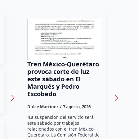
Tren México-Querétaro
¡Más de
provoca corte de luz
luz! Tzi
este sábado en El
auxilio 
Marqués y Pedro
Dulce Marti
Escobedo
Habitantes
Dulce Martinez
7 agosto, 2026
Tzibanzá hi
urgente a l
•La suspensión del servicio será
Electricidad
este sábado por trabajos
falta de ene
relacionados con el tren México-
afecta a la
Querétaro. La Comisión Federal de